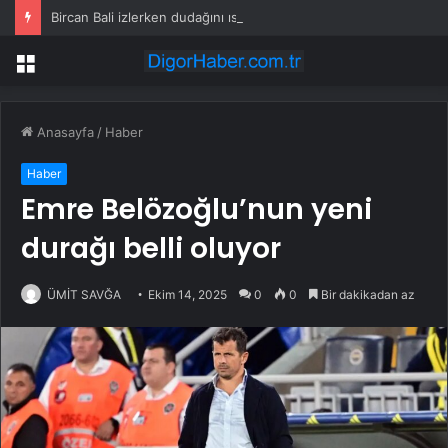
Bircan Bali izlerken dudağını ısırdı: Fantezi kıyafeti bu, kırbaç eksik
Menü
Anasayfa
/
Haber
Haber
Emre Belözoğlu’nun yeni
durağı belli oluyor
ÜMİT SAVĞA
Ekim 14, 2025
0
0
Bir dakikadan az