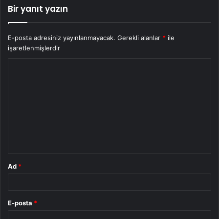
Bir yanıt yazın
E-posta adresiniz yayınlanmayacak.
Gerekli alanlar
*
ile
işaretlenmişlerdir
Y
o
r
u
m
*
Ad
*
E-posta
*