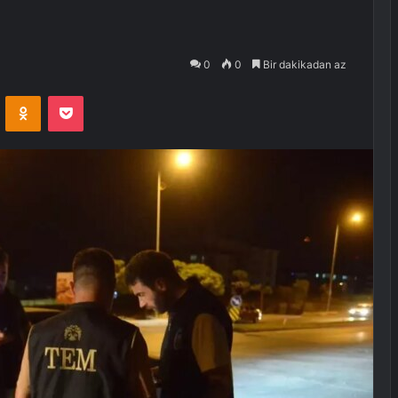
0
0
Bir dakikadan az
VKontakte
Odnoklassniki
Pocket