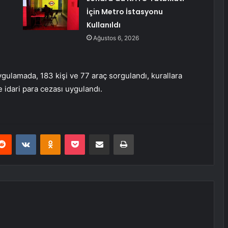
İçin Metro İstasyonu
Kullanıldı
Ağustos 6, 2026
uygulamada, 183 kişi ve 77 araç sorgulandı, kurallara
 idari para cezası uygulandı.
erest
Reddit
VKontakte
Odnoklassniki
Pocket
E-Posta ile paylaş
Yazdır