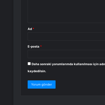
u
m
*
Ad
*
E-posta
*
Daha sonraki yorumlarımda kullanılması için adı
kaydedilsin.