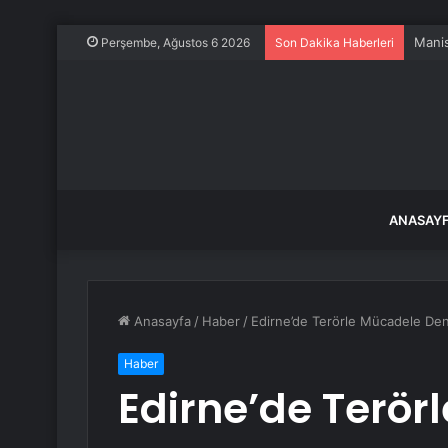
Manis
Perşembe, Ağustos 6 2026
Son Dakika Haberleri
ANASAY
Anasayfa
/
Haber
/
Edirne’de Terörle Mücadele Den
Haber
Edirne’de Terör