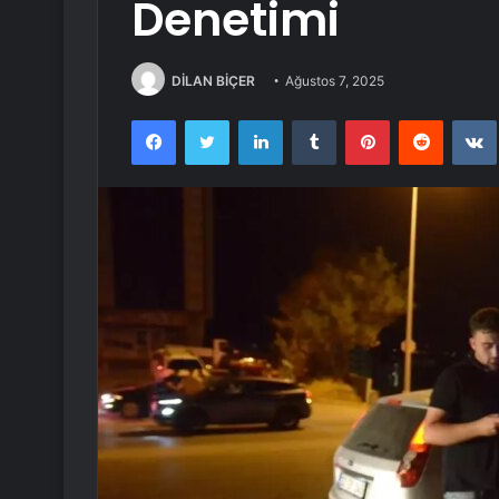
Denetimi
DİLAN BİÇER
Ağustos 7, 2025
Facebook
Twitter
LinkedIn
Tumblr
Pinterest
Reddit