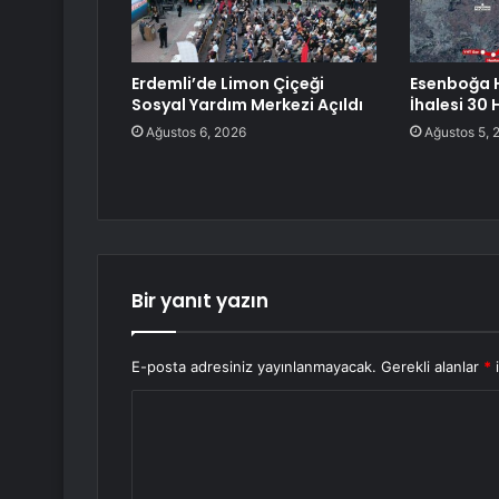
Erdemli’de Limon Çiçeği
Esenboğa 
Sosyal Yardım Merkezi Açıldı
İhalesi 30
Ağustos 6, 2026
Ağustos 5, 
Bir yanıt yazın
E-posta adresiniz yayınlanmayacak.
Gerekli alanlar
*
i
Y
o
r