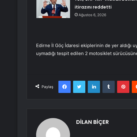
itirazını reddetti
Ağustos 6, 2026
Edirne İl Göç İdaresi ekiplerinin de yer aldığı 
uymadığı tespit edilen 2 motosiklet sürücüsüne
Facebook
Twitter
LinkedIn
Tumblr
Pint
Paylaş
DİLAN BİÇER