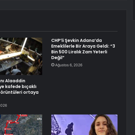
CHP’li Şevkin Adana’da
Emeklilerle Bir Araya Geldi: “3
Bin 500 Liralık Zam Yeterli
Değil”
Ağustos 6, 2026
anı Alaaddin
ye kafede bıçaklı
görüntüleri ortaya
2026