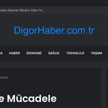
a’da Akpınar Mesire Alanı hizmete açılıyor
FA
HABER
EKONOMI
SAĞLIK
TEKNOLOJI
YAŞAM
etimi
le Mücadele