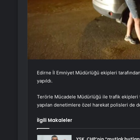
Edirne İl Emniyet Müdürlüğü ekipleri tarafın
yapıldı.
Terörle Mücadele Müdürlüğü ile trafik ekipleri 
yapılan denetimlere özel harekat polisleri de d
İlgili Makaleler
YSK, CHP’nin “mutlak butlan