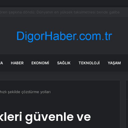
Güzelbahçe Belediyesi’ne operasyon! CHP’li Başkan Mustafa Günay dahil, 
FA
HABER
EKONOMI
SAĞLIK
TEKNOLOJI
YAŞAM
ızlı şekilde çözdürme yolları
leri güvenle ve