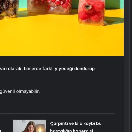
zarı olarak, binlerce farklı yiyeceği dondurup
üvenli olmayabilir.
Çarpıntı ve kilo kaybı bu
Bu
hastalığın habercisi