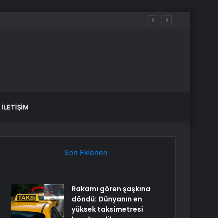
çok sayıda gözaltı var
İLETIŞIM
Son Eklenen
Rakamı gören şaşkına
döndü: Dünyanın en
yüksek taksimetresi