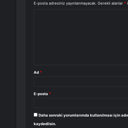
E-posta adresiniz yayınlanmayacak.
Gerekli alanlar
*
i
Y
o
r
u
m
*
Ad
*
E-posta
*
Daha sonraki yorumlarımda kullanılması için adı
kaydedilsin.