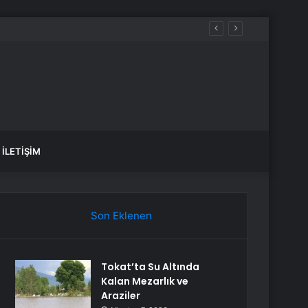
üreçte Hep Birlikte Taşın Altına Elimizi Koyalım
İLETIŞIM
Son Eklenen
Tokat’ta Su Altında
Kalan Mezarlık ve
Araziler