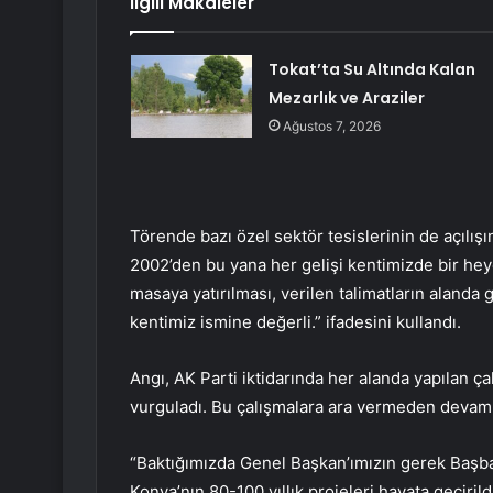
İlgili Makaleler
Tokat’ta Su Altında Kalan
Mezarlık ve Araziler
Ağustos 7, 2026
Törende bazı özel sektör tesislerinin de açılış
2002’den bu yana her gelişi kentimizde bir he
masaya yatırılması, verilen talimatların alanda 
kentimiz ismine değerli.” ifadesini kullandı.
Angı, AK Parti iktidarında her alanda yapılan ça
vurguladı. Bu çalışmalara ara vermeden devam 
“Baktığımızda Genel Başkan’ımızın gerek Baş
Konya’nın 80-100 yıllık projeleri hayata geçirild