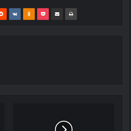
erest
Reddit
VKontakte
Odnoklassniki
Pocket
E-Posta ile paylaş
Yazdır