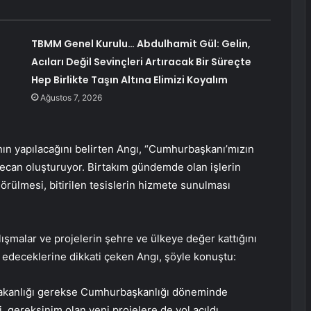
TBMM Genel Kurulu… Abdulhamit Gül: Gelin,
Acıları Değil Sevinçleri Artıracak Bir Süreçte
Hep Birlikte Taşın Altına Elimizi Koyalım
Ağustos 7, 2026
ının yapılacağını belirten Angı, “Cumhurbaşkanı’mızın
yecan oluşturuyor. Birtakım gündemde olan işlerin
görülmesi, bitirilen tesislerin hizmete sunulması
lışmalar ve projelerin şehre ve ülkeye değer kattığını
edeceklerine dikkati çeken Angı, şöyle konuştu:
bakanlığı gerekse Cumhurbaşkanlığı döneminde
i, gereksinim olan yeni projelere de yol açıldı.