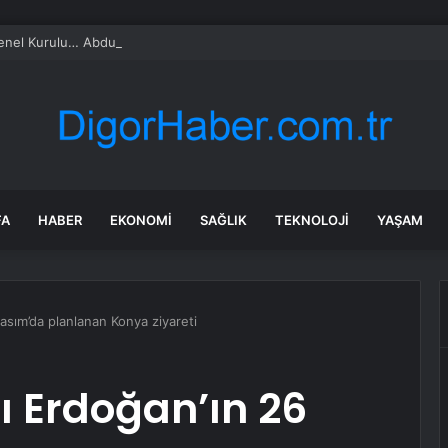
l Kurulu… Abdulhamit Gül: Gelin, Acıları Değil Sevinçleri Artıracak Bir S
FA
HABER
EKONOMI
SAĞLIK
TEKNOLOJI
YAŞAM
sım’da planlanan Konya ziyareti
 Erdoğan’ın 26