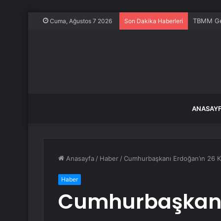
TBMM Gene
Cuma, Ağustos 7 2026
Son Dakika Haberleri
ANASAY
Anasayfa
/
Haber
/
Cumhurbaşkanı Erdoğan’ın 26 Ka
Haber
Cumhurbaşkanı