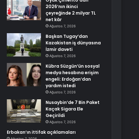
Oyak Çimento’dan
2026’nın ikinci
çeyreğinde 2 milyar TL
net kâr
Ağustos 7, 2026
Başkan Tugay’dan
Kazakistan iş dünyasına
İzmir daveti
Ağustos 7, 2026
Kübra Süzgün’ün sosyal
medya hesabına erişim
engeli: Erdoğan’dan
yardım istedi
Ağustos 7, 2026
Nusaybin’de 7 Bin Paket
Kaçak Sigara Ele
Geçirildi
Ağustos 7, 2026
Erbakan’ın ittifak açıklamaları
Ağustos 7, 2026