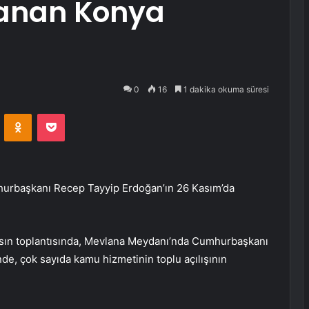
lanan Konya
0
16
1 dakika okuma süresi
VKontakte
Odnoklassniki
Pocket
mhurbaşkanı Recep Tayyip Erdoğan’ın 26 Kasım’da
 basın toplantısında, Mevlana Meydanı’nda Cumhurbaşkanı
nde, çok sayıda kamu hizmetinin toplu açılışının