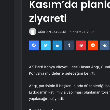
Kasım’da plan
ziyareti
GÖKHAN BAYGELDİ
Kasım 24, 2022
Facebook
Twitter
LinkedIn
Tumblr
Pinterest
Reddit
AK Parti Konya Vilayet Lideri Hasan Angı, Cu
Konya’ya müjdelerle geleceğini belirtti.
Angı, partisinin il başkanlığında düzenlediği
Erdoğan’ın katılımıyla yapılması planlanan töre
yapılacağını söyledi.