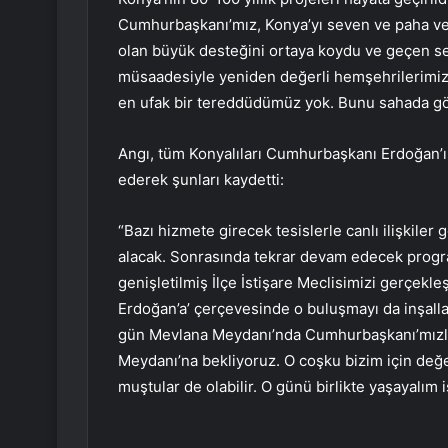
Cumhurbaşkanı’mız, Konya’yı seven ve paha ver
olan büyük desteğini ortaya koydu ve geçen seç
müsaadesiyle yeniden değerli hemşehrilerimiz
en ufak bir tereddüdümüz yok. Bunu sahada gö
Angı, tüm Konyalıları Cumhurbaşkanı Erdoğan’ı
ederek şunları kaydetti:
“Bazı hizmete girecek tesislerle canlı ilişkiler
alacak. Sonrasında tekrar devam edecek progr
genişletilmiş İlçe İstişare Meclisimizi gerçekle
Erdoğan’a’ çerçevesinde o buluşmayı da inşalla
gün Mevlana Meydanı’nda Cumhurbaşkanı’mızla
Meydanı’na bekliyoruz. O coşku bizim için değ
muştular de olabilir. O günü birlikte yaşayalım i