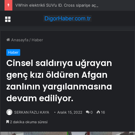
VW’nin elektrikli SUV’u ID. Cross siparişe açıldı
Menü
Anasayfa
/
Haber
Haber
Cinsel saldırıya uğrayan
genç kızı öldüren Afgan
zanlının yargılanmasına
devam ediliyor.
SERKAN FAZLI KAYA
Aralık 15, 2022
0
16
2 dakika okuma süresi