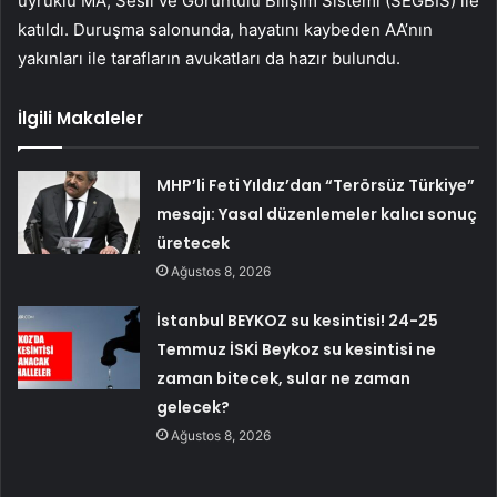
uyruklu MA, Sesli ve Görüntülü Bilişim Sistemi (SEGBİS) ile
katıldı. Duruşma salonunda, hayatını kaybeden AA’nın
yakınları ile tarafların avukatları da hazır bulundu.
İlgili Makaleler
MHP’li Feti Yıldız’dan “Terörsüz Türkiye”
mesajı: Yasal düzenlemeler kalıcı sonuç
üretecek
Ağustos 8, 2026
İstanbul BEYKOZ su kesintisi! 24-25
Temmuz İSKİ Beykoz su kesintisi ne
zaman bitecek, sular ne zaman
gelecek?
Ağustos 8, 2026