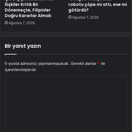
İlişkiler Kritik Bir
robotu çöpe mi attı, eve mi
Dönemeçte, Filipinler
götürdü?
Doğru Kararlar Almalı
Ağustos 7, 2026
Ağustos 7, 2026
Bir yanıt yazın
E-posta adresiniz yayınlanmayacak.
Gerekli alanlar
*
ile
işaretlenmişlerdir
Y
o
r
u
m
*