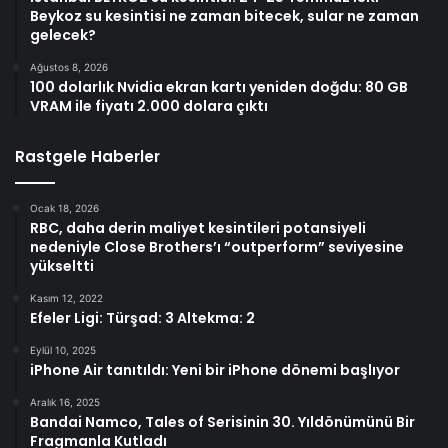
Beykoz su kesintisi ne zaman bitecek, sular ne zaman
gelecek?
Ağustos 8, 2026
100 dolarlık Nvidia ekran kartı yeniden doğdu: 80 GB
VRAM ile fiyatı 2.000 dolara çıktı
Rastgele Haberler
Ocak 18, 2026
RBC, daha derin maliyet kesintileri potansiyeli
nedeniyle Close Brothers’ı “outperform” seviyesine
yükseltti
Kasım 12, 2022
Efeler Ligi: Türşad: 3 Altekma: 2
Eylül 10, 2025
iPhone Air tanıtıldı: Yeni bir iPhone dönemi başlıyor
Aralık 16, 2025
Bandai Namco, Tales of Serisinin 30. Yıldönümünü Bir
Fragmanla Kutladı