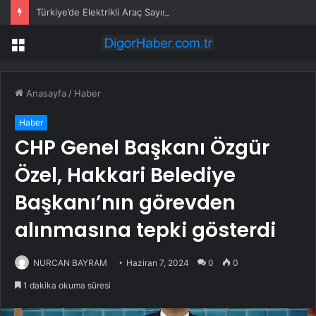
Türkiye’de Elektrikli Araç Sayısı 450 Bini Aştı
Menü
Anasayfa
/
Haber
Haber
CHP Genel Başkanı Özgür
Özel, Hakkari Belediye
Başkanı’nın görevden
alınmasına tepki gösterdi
NURCAN BAYRAM
Haziran 7, 2024
0
0
1 dakika okuma süresi