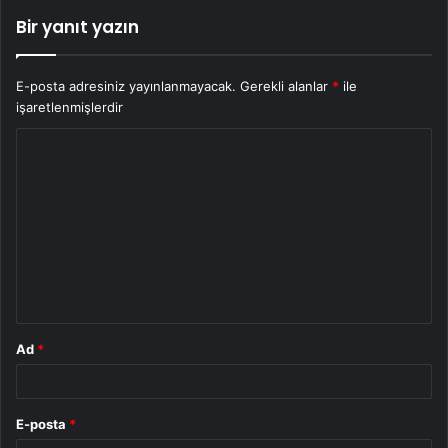
Bir yanıt yazın
E-posta adresiniz yayınlanmayacak.
Gerekli alanlar
*
ile
işaretlenmişlerdir
Y
o
r
u
m
*
Ad
*
E-posta
*