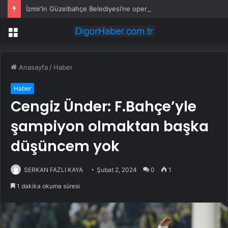
İzmir’in Güzelbahçe Belediyesi’ne operasyon! CHP’li Başkan Mustafa Günay dahil, çok sayıda gözaltı var
Menü
Anasayfa
/
Haber
Haber
Cengiz Ünder: F.Bahçe’yle
şampiyon olmaktan başka
düşüncem yok
SERKAN FAZLI KAYA
Şubat 2, 2024
0
1
1 dakika okuma süresi