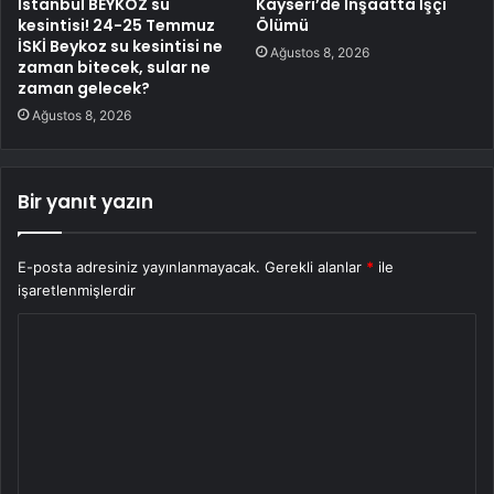
İstanbul BEYKOZ su
Kayseri’de İnşaatta İşçi
kesintisi! 24-25 Temmuz
Ölümü
İSKİ Beykoz su kesintisi ne
Ağustos 8, 2026
zaman bitecek, sular ne
zaman gelecek?
Ağustos 8, 2026
Bir yanıt yazın
E-posta adresiniz yayınlanmayacak.
Gerekli alanlar
*
ile
işaretlenmişlerdir
Y
o
r
u
m