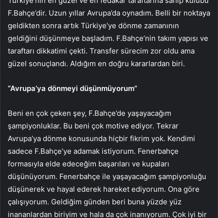
Türkiye’nin en güzel ve en fedakar taraftarına sahip kulübü
F.Bahçe’dir. Uzun yıllar Avrupa’da oynadım. Belli bir noktaya
geldikten sonra artık Türkiye’ye dönme zamanının
geldiğini düşünmeye başladım. F.Bahçe’nin takım yapısı ve
taraftarı dikkatimi çekti. Transfer sürecim zor oldu ama
güzel sonuçlandı. Aldığım en doğru kararlardan biri.
“Avrupa’ya dönmeyi düşünmüyorum”
Beni en çok çeken şey, F.Bahçe’de yaşayacağım
şampiyonluklar. Bu beni çok motive ediyor. Tekrar
Avrupa’ya dönme konusunda hiçbir fikrim yok. Kendimi
sadece F.Bahçe’ye adamak istiyorum. Fenerbahçe
formasıyla elde edeceğim başarıları ve kupaları
düşünüyorum. Fenerbahçe ile yaşayacağım şampiyonluğu
düşünerek ve hayal ederek hareket ediyorum. Ona göre
çalışıyorum. Geldiğim günden beri buna yüzde yüz
inananlardan biriyim ve hala da çok inanıyorum. Çok iyi bir