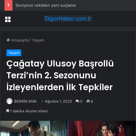
Seviyesiz vekilden yeni suçlama
Menü
Anasayfa
/
Yaşam
Yaşam
Çağatay Ulusoy Başrollü
Terzi’nin 2. Sezonunu
İzleyenlerden İlk Tepkiler
BERRİN ANIK
Ağustos 1, 2023
0
6
1 dakika okuma süresi