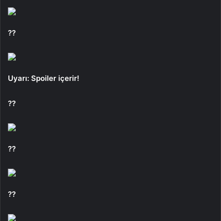
??
Uyarı: Spoiler içerir!
??
??
??