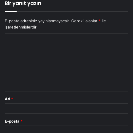
Bir yanıt yazın
E-posta adresiniz yayınlanmayacak.
Gerekli alanlar
*
ile
işaretlenmişlerdir
Y
o
r
u
m
*
Ad
*
E-posta
*