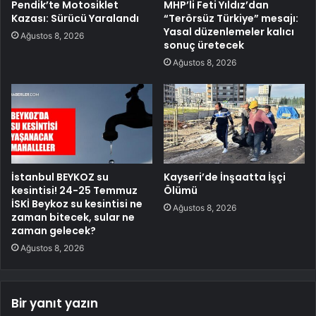
Pendik’te Motosiklet
MHP’li Feti Yıldız’dan
Kazası: Sürücü Yaralandı
“Terörsüz Türkiye” mesajı:
Yasal düzenlemeler kalıcı
Ağustos 8, 2026
sonuç üretecek
Ağustos 8, 2026
İstanbul BEYKOZ su
Kayseri’de İnşaatta İşçi
kesintisi! 24-25 Temmuz
Ölümü
İSKİ Beykoz su kesintisi ne
Ağustos 8, 2026
zaman bitecek, sular ne
zaman gelecek?
Ağustos 8, 2026
Bir yanıt yazın