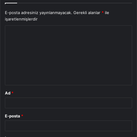
E-posta adresiniz yayınlanmayacak.
Gerekli alanlar
*
ile
işaretlenmişlerdir
Y
o
r
u
m
*
Ad
*
E-posta
*