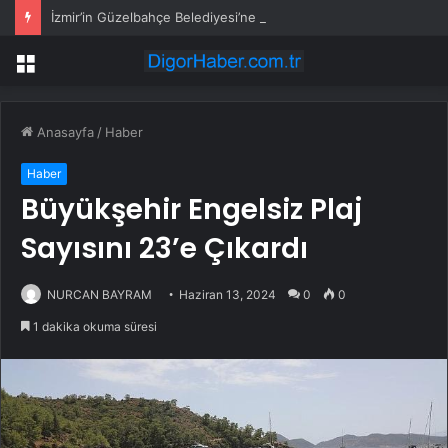
İzmir’in Güzelbahçe Belediyesi’ne operasyon! CHP’li Başkan Mustafa Günay dahil, çok sayıda gözaltı var
Menü
Anasayfa
/
Haber
Haber
Büyükşehir Engelsiz Plaj
Sayısını 23’e Çıkardı
NURCAN BAYRAM
Haziran 13, 2024
0
0
1 dakika okuma süresi