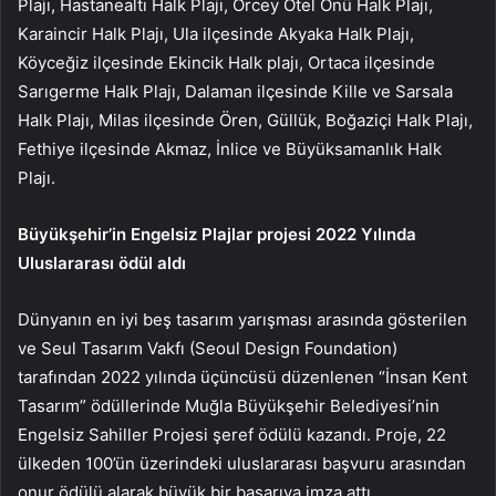
Plajı, Hastanealtı Halk Plajı, Orcey Otel Önü Halk Plajı,
Karaincir Halk Plajı, Ula ilçesinde Akyaka Halk Plajı,
Köyceğiz ilçesinde Ekincik Halk plajı, Ortaca ilçesinde
Sarıgerme Halk Plajı, Dalaman ilçesinde Kille ve Sarsala
Halk Plajı, Milas ilçesinde Ören, Güllük, Boğaziçi Halk Plajı,
Fethiye ilçesinde Akmaz, İnlice ve Büyüksamanlık Halk
Plajı.
Büyükşehir’in Engelsiz Plajlar projesi 2022 Yılında
Uluslararası ödül aldı
Dünyanın en iyi beş tasarım yarışması arasında gösterilen
ve Seul Tasarım Vakfı (Seoul Design Foundation)
tarafından 2022 yılında üçüncüsü düzenlenen “İnsan Kent
Tasarım” ödüllerinde Muğla Büyükşehir Belediyesi’nin
Engelsiz Sahiller Projesi şeref ödülü kazandı. Proje, 22
ülkeden 100’ün üzerindeki uluslararası başvuru arasından
onur ödülü alarak büyük bir başarıya imza attı.