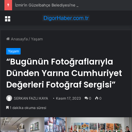
İzmir’in Güzelbahçe Belediyesi’ne operasyon! CHP’li Başkan Mustafa Günay dahil, çok sayıda gözaltı var
Menü
Anasayfa
/
Yaşam
Yaşam
“Bugünün Fotoğraflarıyla
Dünden Yarına Cumhuriyet
Değerleri Fotoğraf Sergisi”
SERKAN FAZLI KAYA
Kasım 17, 2023
0
0
1 dakika okuma süresi