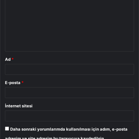
o
r
u
m
*
Ad
*
E-posta
*
İnternet sitesi
Daha sonraki yorumlarımda kullanılması için adım, e-posta
adresim ve site adresim bu tarayıcıya kaydedilsin.