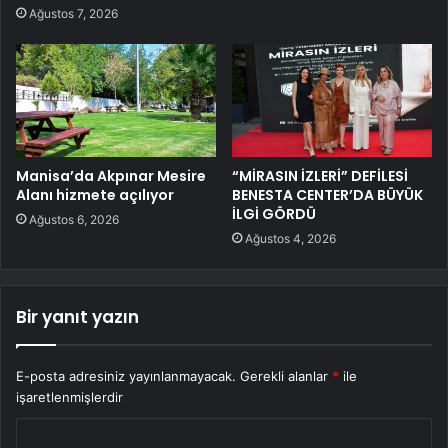
Ağustos 7, 2026
Manisa’da Akpınar Mesire
“MİRASIN İZLERİ” DEFİLESİ
Alanı hizmete açılıyor
BENESTA CENTER’DA BÜYÜK
İLGİ GÖRDÜ
Ağustos 6, 2026
Ağustos 4, 2026
Bir yanıt yazın
E-posta adresiniz yayınlanmayacak.
Gerekli alanlar
*
ile
işaretlenmişlerdir
Y