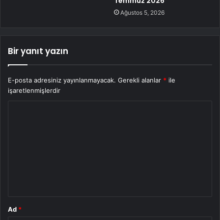
Temmuz 2026
Ağustos 5, 2026
Bir yanıt yazın
E-posta adresiniz yayınlanmayacak.
Gerekli alanlar
*
ile
işaretlenmişlerdir
Y
o
r
u
m
*
Ad
*