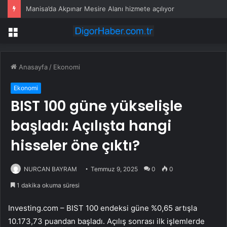
Manisa’da Akpınar Mesire Alanı hizmete açılıyor
Menü
Anasayfa
/
Ekonomi
Ekonomi
BIST 100 güne yükselişle
başladı: Açılışta hangi
hisseler öne çıktı?
NURCAN BAYRAM
Temmuz 9, 2025
0
0
1 dakika okuma süresi
Investing.com –
BIST 100
endeksi güne %0,65 artışla
10.173,73 puandan başladı. Açılış sonrası ilk işlemlerde