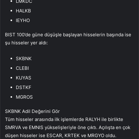
LMKDC
HALKB
IEYHO
BIST 100’de güne düşüşle başlayan hisselerin başında ise
şu hisseler yer aldı:
SKBNK
CLEBI
KUYAS
DSTKF
MGROS
SKBNK Adil Değerini Gör
Tüm hisseler arasında ilk işlemlerde RALYH ile birlikte
SMRVA
ve
EMNIS
yükselişleriyle öne çıktı. Açılışta en çok
düşen hisseler ise
ESCAR
,
KRTEK
ve
MRGYO
oldu.