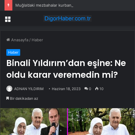
Muğla’daki mezbahalar kurban kesimine hazır
Menü
Anasayfa
/
Haber
Haber
Binali Yıldırım’dan eşine: Ne
oldu karar veremedin mi?
ADNAN YILDIRIM
Haziran 18, 2023
0
10
Bir dakikadan az