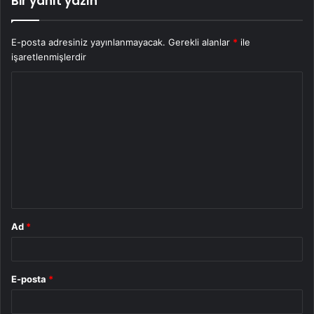
Bir yanıt yazın
E-posta adresiniz yayınlanmayacak.
Gerekli alanlar
*
ile
işaretlenmişlerdir
Y
o
r
u
m
*
Ad
*
E-posta
*