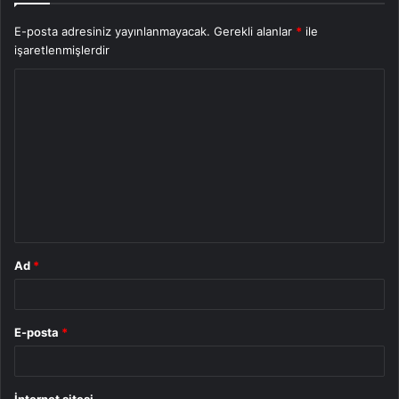
E-posta adresiniz yayınlanmayacak.
Gerekli alanlar
*
ile
işaretlenmişlerdir
Y
o
r
u
m
*
Ad
*
E-posta
*