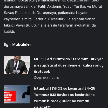
İstanbul Bölge Adliye Mahkemesi 19. Ceza Dairesi’ndeki
duruşmaya sanıklar Fatih Akdemir, Yusuf Yurttaş ve Murat
Savaş Polat katıldı. Duruşmaya, patlamada hayatını
kaybeden simitçi Feridun Yükseltürk ile ağır yaralanan
taksici Veysi Bulut’un aileleri ile tarafların avukatları da
katıldı.
İlgili Makaleler
MHP’li Feti Yıldız’dan “Terörsüz Türkiye”
mesajı: Yasal düzenlemeler kalıcı sonuç
üretecek
Ağustos 8, 2026
İstanbul BEYKOZ su kesintisi! 24-25
Temmuz İSKİ Beykoz su kesintisi ne
zaman bitecek, sular ne zaman
gelecek?