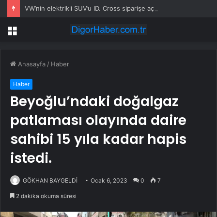
VW’nin elektrikli SUV’u ID. Cross siparişe açıldı
Menü
Anasayfa
/
Haber
Haber
Beyoğlu’ndaki doğalgaz
patlaması olayında daire
sahibi 15 yıla kadar hapis
istedi.
GÖKHAN BAYGELDİ
Ocak 6, 2023
0
7
2 dakika okuma süresi