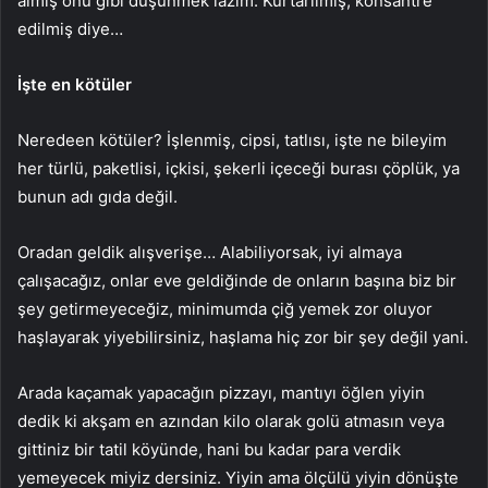
almış onu gibi düşünmek lazım. Kurtarılmış, konsantre
edilmiş diye…
İşte en kötüler
Neredeen kötüler? İşlenmiş, cipsi, tatlısı, işte ne bileyim
her türlü, paketlisi, içkisi, şekerli içeceği burası çöplük, ya
bunun adı gıda değil.
Oradan geldik alışverişe… Alabiliyorsak, iyi almaya
çalışacağız, onlar eve geldiğinde de onların başına biz bir
şey getirmeyeceğiz, minimumda çiğ yemek zor oluyor
haşlayarak yiyebilirsiniz, haşlama hiç zor bir şey değil yani.
Arada kaçamak yapacağın pizzayı, mantıyı öğlen yiyin
dedik ki akşam en azından kilo olarak golü atmasın veya
gittiniz bir tatil köyünde, hani bu kadar para verdik
yemeyecek miyiz dersiniz. Yiyin ama ölçülü yiyin dönüşte