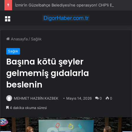
İzmir’in Güzelbahçe Belediyesi’ne operasyon! CHP’li Başkan Mustafa Günay dahil, çok sayıda gözaltı var
Menü
Anasayfa
/
Sağlık
Sağlık
Başına kötü şeyler
gelmemiş gıdalarla
beslenin
MEHMET HAZBİN KAZBEK
Mayıs 14, 2026
0
0
4 dakika okuma süresi