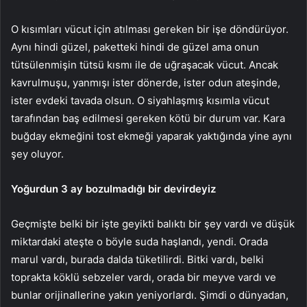
O kısımları vücut için atılması gereken bir işe döndürüyor.
Aynı hindi güzel, paketteki hindi de güzel ama onun
tütsülenmişin tütsü kısmı ile de uğraşacak vücut. Ancak
kavrulmuşu, yanmışı ister dönerde, ister odun ateşinde,
ister evdeki tavada olsun. O siyahlaşmış kısımla vücut
tarafından baş edilmesi gereken kötü bir durum var. Kara
buğday ekmeğini tost ekmeği yaparak yaktığında yine aynı
şey oluyor.
Yoğurdun 3 ay bozulmadığı bir devirdeyiz
Geçmişte belki bir işte geyikti balıktı bir şey vardı ve düşük
miktardaki ateşte o böyle suda haşlandı, yendi. Orada
marul vardı, burada dalda tüketilirdi. Bitki vardı, belki
toprakta köklü sebzeler vardı, orada bir meyve vardı ve
bunlar orijinallerine yakın yeniyorlardı. Şimdi o dünyadan,