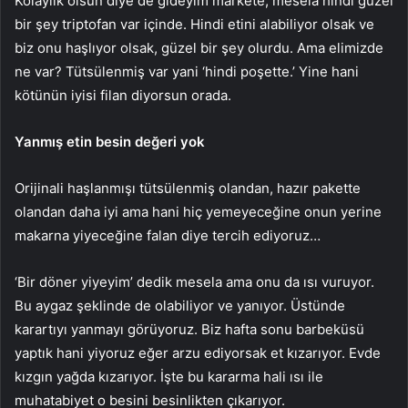
Kolaylık olsun diye de gideyim markete, mesela hindi güzel
bir şey triptofan var içinde. Hindi etini alabiliyor olsak ve
biz onu haşlıyor olsak, güzel bir şey olurdu. Ama elimizde
ne var? Tütsülenmiş var yani ‘hindi poşette.’ Yine hani
kötünün iyisi filan diyorsun orada.
Yanmış etin besin değeri yok
Orijinali haşlanmışı tütsülenmiş olandan, hazır pakette
olandan daha iyi ama hani hiç yemeyeceğine onun yerine
makarna yiyeceğine falan diye tercih ediyoruz…
‘Bir döner yiyeyim’ dedik mesela ama onu da ısı vuruyor.
Bu aygaz şeklinde de olabiliyor ve yanıyor. Üstünde
karartıyı yanmayı görüyoruz. Biz hafta sonu barbeküsü
yaptık hani yiyoruz eğer arzu ediyorsak et kızarıyor. Evde
kızgın yağda kızarıyor. İşte bu kararma hali ısı ile
muhatabiyet o besini besinlikten çıkarıyor.