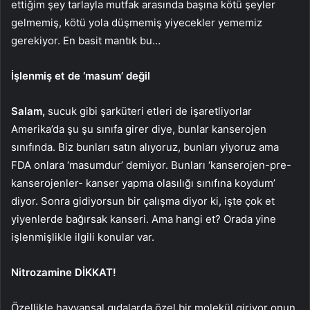
ettiğim şey tarlayla mutfak arasında başına kötü şeyler
gelmemiş, kötü yola düşmemiş yiyecekler yememiz
gerekiyor. En basit mantık bu…
İşlenmiş et de ‘masum’ değil
Salam,
sucuk gibi şarküteri etleri de işaretliyorlar
Amerika’da şu şu sınıfa girer diye, bunlar kanserojen
sınıfında. Biz bunları satın alıyoruz, bunları yiyoruz ama
FDA onlara ‘masumdur’ demiyor. Bunları ‘kanserojen-pre-
kanserojenler- kanser yapma olasılığı sınıfına koydum’
diyor. Sonra gidiyorsun bir çalışma diyor ki, işte çok et
yiyenlerde bağırsak kanseri. Ama hangi et? Orada yine
işlenmişlikle ilgili konular var.
Nitrozamine DİKKAT!
Özellikle hayvansal gıdalarda özel bir molekül giriyor onun