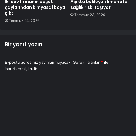
İki dev firmanın poşet
Açıkta bekleyen limonata
çaylarından kimyasal boya
sağlık riski taşıyor!
çıktı
Temmuz 23, 2026
Temmuz 24, 2026
Bir yanıt yazın
E-posta adresiniz yayınlanmayacak.
Gerekli alanlar
*
ile
işaretlenmişlerdir
Y
o
r
u
m
*