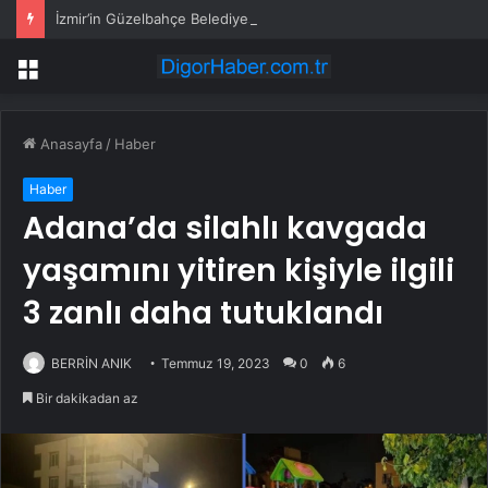
İzmir’in Güzelbahçe Belediyesi’ne operasyon! CHP’li Başkan Mustafa Günay dahil, çok sayıda gözaltı var
Menü
Anasayfa
/
Haber
Haber
Adana’da silahlı kavgada
yaşamını yitiren kişiyle ilgili
3 zanlı daha tutuklandı
BERRİN ANIK
Temmuz 19, 2023
0
6
Bir dakikadan az