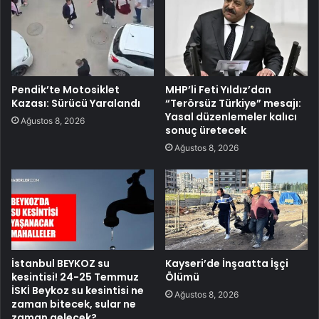
Pendik’te Motosiklet
MHP’li Feti Yıldız’dan
Kazası: Sürücü Yaralandı
“Terörsüz Türkiye” mesajı:
Yasal düzenlemeler kalıcı
Ağustos 8, 2026
sonuç üretecek
Ağustos 8, 2026
İstanbul BEYKOZ su
Kayseri’de İnşaatta İşçi
kesintisi! 24-25 Temmuz
Ölümü
İSKİ Beykoz su kesintisi ne
Ağustos 8, 2026
zaman bitecek, sular ne
zaman gelecek?