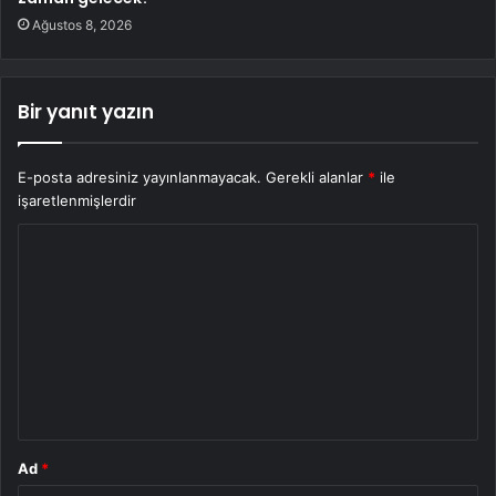
Ağustos 8, 2026
Bir yanıt yazın
E-posta adresiniz yayınlanmayacak.
Gerekli alanlar
*
ile
işaretlenmişlerdir
Y
o
r
u
m
*
Ad
*