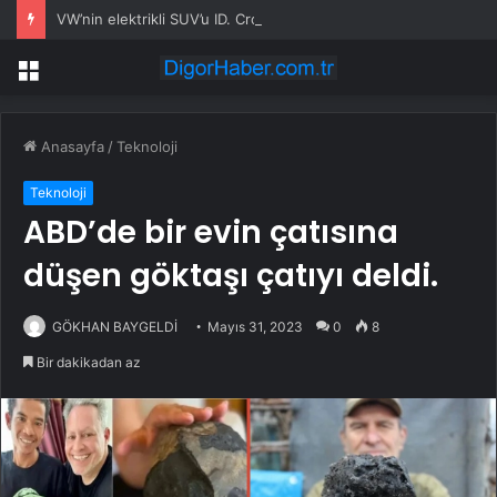
VW’nin elektrikli SUV’u ID. Cross siparişe açıldı
Menü
Anasayfa
/
Teknoloji
Teknoloji
ABD’de bir evin çatısına
düşen göktaşı çatıyı deldi.
GÖKHAN BAYGELDİ
Mayıs 31, 2023
0
8
Bir dakikadan az