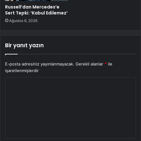
Russell’dan Mercedes’e
Sert Tepki: ‘Kabul Edilemez’
Ağustos 6, 2026
Bir yanıt yazın
E-posta adresiniz yayınlanmayacak.
Gerekli alanlar
*
ile
işaretlenmişlerdir
Y
o
r
u
m
*