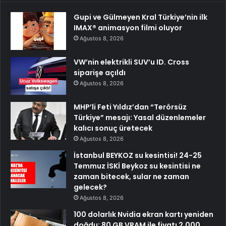
Gupi ve Gülmeyen Kral Türkiye’nin ilk
IMAX® animasyon filmi oluyor
Ağustos 8, 2026
VW’nin elektrikli SUV’u ID. Cross
siparişe açıldı
Ağustos 8, 2026
MHP’li Feti Yıldız’dan “Terörsüz
Türkiye” mesajı: Yasal düzenlemeler
kalıcı sonuç üretecek
Ağustos 8, 2026
İstanbul BEYKOZ su kesintisi! 24-25
Temmuz İSKİ Beykoz su kesintisi ne
zaman bitecek, sular ne zaman
gelecek?
Ağustos 8, 2026
100 dolarlık Nvidia ekran kartı yeniden
doğdu: 80 GB VRAM ile fiyatı 2.000